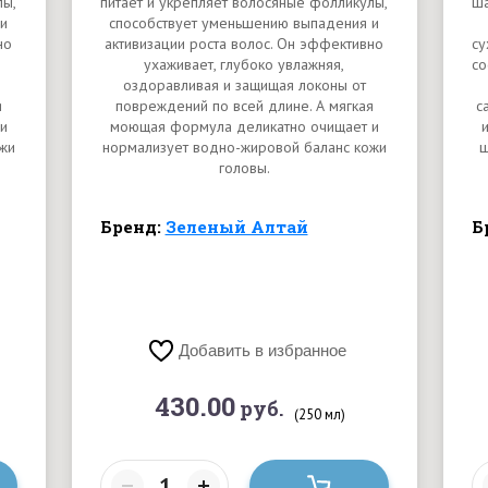
лы,
питает и укрепляет волосяные фолликулы,
ша
и
способствует уменьшению выпадения и
но
активизации роста волос. Он эффективно
су
ухаживает, глубоко увлажняя,
со
оздоравливая и защищая локоны от
я
повреждений по всей длине. А мягкая
с
и
моющая формула деликатно очищает и
жи
нормализует водно-жировой баланс кожи
ш
головы.
Бренд:
Зеленый Алтай
Б
Добавить в избранное
430.00
руб.
(250 мл)