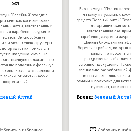
мл
Био-шампунь "Против перхот
линейку натуральных косм
пунь "Репейный" входит в
средств "Зеленый Алтай". "Зел
рганических косметических
это органическая косм
еленый Алтай", изготовленных
изготовленная без при
нения парабенов, лаурил- и
парабенов, лаурет- и лаури
льфатов. Он способствует
Данный био-шампунь эф
нию и укреплению структуры
борется с грибком, который
редотвращает их ломкость и
появление перхоти, с
вует выпадению. Активные
раздражение, избавляет о
 фито-шампуня положительно
устраняет шелушение. Также
остояние волосяных фолликул,
специально разработанной 
 головы, хорошо увлажняют и
не вызывает привыкания и
т локоны от механических
отмены и подходит для испол
повреждений.
мужчинам, так и женщ
еленый Алтай
Бренд:
Зеленый Алта
Добавить в избранное
Добавить в изб