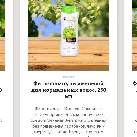
Фито-шампунь хмелевой
Ф
0
для нормальных волос, 250
мл
Фито-шампунь "Хмелевой" входит в
линейку органических косметических
х
средств "Зеленый Алтай", изготовленных
и
без применения парабенов, лаурил- и
лауретсульфатов. Шампунь с хмелем
л