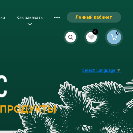
Личный кабинет
дки
Как заказать
0
0
Select Language
▼