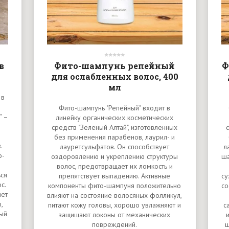
в
Фито-шампунь репейный
Ф
для ослабленных волос, 400
мл
 в
Фито-шампунь "Репейный" входит в
" –
линейку органических косметических
средств "Зеленый Алтай", изготовленных
без применения парабенов, лаурил- и
.
лауретсульфатов. Он способствует
л
о-
оздоровлению и укреплению структуры
ша
волос, предотвращает их ломкость и
ься
препятствует выпадению. Активные
су
с.
компоненты фито-шампуня положительно
со
яет
влияют на состояние волосяных фолликул,
,
питают кожу головы, хорошо увлажняют и
с
ный
защищают локоны от механических
повреждений.
ш