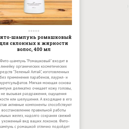
ито-шампунь ромашковый
для склонных к жирности
волос, 400 мл
Фито-шампунь "Ромашковый" входит в
линейку органических косметических
средств "Зеленый Алтай", изготовленных
без применения парабенов, лаурил- и
ауретсульфатов. Мягкая моющая основа
мпуня деликатно очищает кожу головы,
не вызывая раздражения, ощущения
хости или шелушения. А входящие в его
став активные компоненты способствуют
восстановлению правильной работы
альных желез, надолго сохраняя свежий
и ухоженный вид ваших локонов. Фито-
ампунь с ромашкой отлично подойдет