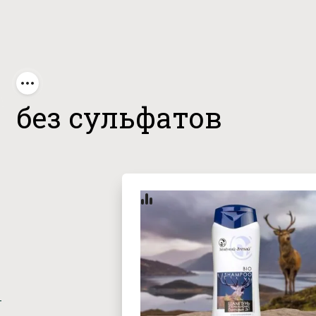
ез сульфатов
без сульфатов