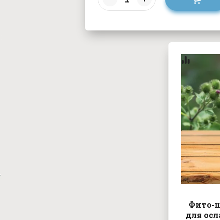
Фито-
для осл