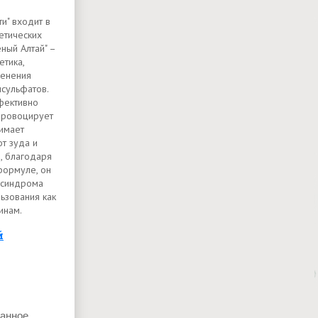
и" входит в
етических
еный Алтай" –
етика,
менения
лсульфатов.
фективно
 провоцирует
нимает
т зуда и
, благодаря
формуле, он
 синдрома
ьзования как
инам.
й
ранное