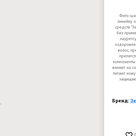
Фито-шам
линейку о
средств "З
без приме
лауретсу
оздоровле
волос, п
препятст
компоненты
влияют на с
питают кожу
защищаю
Бренд:
З